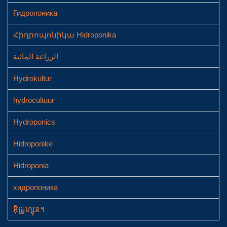
Гидропоника
Հիդրոպոնիկա Hidroponika
الزراعة المائية
Hydrokultur
hydrocultuur
Hydroponics
Hidroponike
Hidroponia
хидропоника
អ៊ីដ្រូហ្សុន។