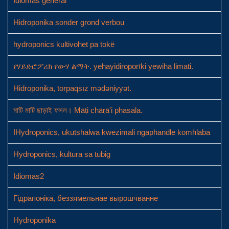
Idiomas general
Hidroponika sonder grond verbou
hydroponics kultivohet pa tokë
የሃይድሮፖሪክ የውሃ ልማት. yehayidiroporīki yewiha limati.
Hidroponika, torpaqsız mədəniyyət.
মাটি মাটি ছাড়াই ফসল। Māṭi chāṛā'i phasala.
IHydroponics, ukutshalwa kwezimali ngaphandle komhlaba
Hydroponics, kultura sa tubig
Idiomas2
Гідрапоніка, беззямельнае вырошчванне
Hydroponika