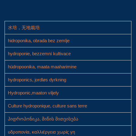
水培，无地栽培
hidroponika, obrada bez zemlje
hydroponie, bezzemní kultivace
hüdropoonika, maata maaharimine
hydroponics, jordløs dyrkning
Hydroponic,maaton viljely
Culture hydroponique, culture sans terre
ჰიდროპონიკა, მიწის მითვისება
υδροπονία, καλλιέργεια χωρίς γη