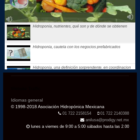
Hidroponia, nutrientes, qué son y de dónde se obtienen
Hidroponia, cautela con los negocios prefabricados
Hidroponia, una definición sorprendente, en coordinacion
con la...
Website Traffic
Hidroponia, tips, consejos y recomendaciones, El consejo
de Hoy
Idiomas general
© 1998-2018 Asociación Hidropónica Mexicana
Te compartimos nuestros recuerdos: que motivó a Gloria
01 722 2158154
01 722 2140388
Samperio a...
anilusa@prodigy.net.mx
lunes a viernes de 9:00 a 5:00 sábados hasta las 2.00
Hidroponia, curso básico en linea