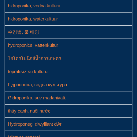
hidroponika, vodna kultura
hidroponika, waterkultuur
수경법, 물 배양
hydroponics, vattenkultur
ไฮโดรโปนิกส์น้ำการเกษตร
topraksız su kültürü
Гідропоніка, водна культура
Gidroponika, suv madaniyati.
thủy canh, nuôi nước
Hydroponeg, diwylliant dŵr