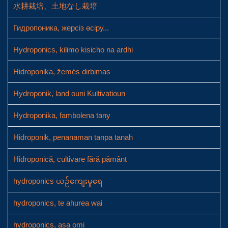
水耕栽培、土地なし栽培
Гидропоника, жерсіз өсіру...
Hydroponics, kilimo kisicho na ardhi
Hidroponika, žemės dirbimas
Hydroponik, land ouni Kultivatioun
Hydroponika, fambolena tany
Hidroponik, penanaman tanpa tanah
Hidroponică, cultivare fără pământ
hydroponics ယဉ်ကျေးမှုရေ
hydroponics, te ahurea wai
hydroponics, asa omi