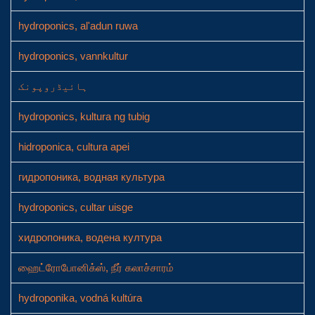
hydroponics, al'adun ruwa
hydroponics, vannkultur
ہائیڈروپونک
hydroponics, kultura ng tubig
hidroponica, cultura apei
гидропоника, водная культура
hydroponics, cultar uisge
хидропоника, водена култура
ஹைட்ரோபோனிக்ஸ், நீர் கலாச்சாரம்
hydroponika, vodná kultúra