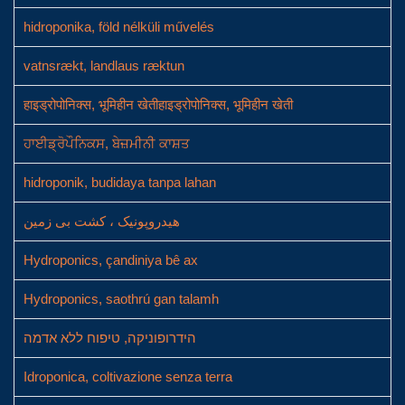
hidroponika, föld nélküli művelés
vatnsrækt, landlaus ræktun
हाइड्रोपोनिक्स, भूमिहीन खेतीहाइड्रोपोनिक्स, भूमिहीन खेती
ਹਾਈਡ੍ਰੋਪੌਨਿਕਸ, ਬੇਜ਼ਮੀਨੀ ਕਾਸ਼ਤ
hidroponik, budidaya tanpa lahan
هیدروپونیک ، کشت بی زمین
Hydroponics, çandiniya bê ax
Hydroponics, saothrú gan talamh
הידרופוניקה, טיפוח ללא אדמה
Idroponica, coltivazione senza terra