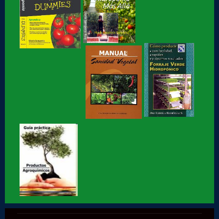
Hidroponia básica, libro de Gloria Samperio
Hidroponia o Hidroponía, como se pronuncia, en
coordinación con la AICH
Hidroponia, Breve Historia de loa Hidroponia, en
coordinacion con la...
Hidroponia, centro tecnológico en Hidroponia
Hidroponia lechugas en la cocina
Hidroponia, invernaderos gestionados por la AHM, apoyo
social
Hidroponia en Factor ciencia