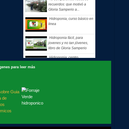
recuerdos: que motivó a
Gloria Samperio a...
Hidroponia, curso básico en
linea
Hidroponia fácil, para
jovenes y no tan jóvenes,
libro de Gloria Samperio
Hidroponia, centro
tecnologico en hidroponia,
nes para leer más
Hidroponia a lo rudo
Hidroponia Comercial, libro
de Gloria Samperio
Hidroponia básica, libro de
Gloria Samperio
Hidroponia o Hidroponía,
como se pronuncia, en
coordinación con la AICH