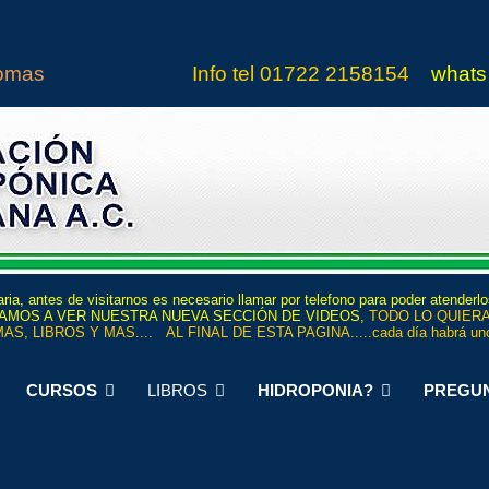
iomas
Info tel
01722 21
5815
4
whats
ria, antes de visitarnos es necesario llamar por telefono para poder atenderl
 INVITAMOS A VER NUESTRA NUEVA SECCIÓN DE VIDEOS,
TODO LO QUIERA
AS, LIBROS Y MAS.... AL FINAL DE ESTA PAGINA.....cada día habrá uno
CURSOS
LIBROS
HIDROPONIA?
PREGU