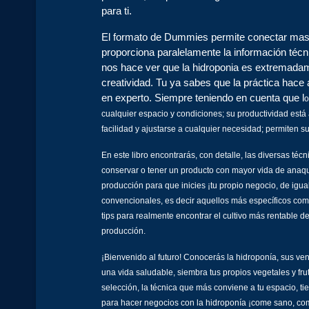
para ti.
El formato de Dummies permite conectar mas di
proporciona paralelamente la información técnic
nos hace ver que la hidroponia es extremadame
creatividad. Tu ya sabes que la práctica hace 
en experto. Siempre teniendo en cuenta que l
o
cualquier espacio y condiciones; su productividad está
facilidad y ajustarse a cualquier necesidad; permiten s
En este libro encontrarás, con detalle, las diversas t
conservar o tener un producto con mayor vida de anaqu
producción para que inicies ¡tu propio negocio, de igua
convencionales, es decir aquellos más específicos com
tips para realmente encontrar el cultivo más rentable 
producción.
¡Bienvenido al futuro! Conocerás la hidroponía, sus vent
una vida saludable, siembra tus propios vegetales y frut
selección, la técnica que más conviene a tu espacio, t
para hacer negocios con la hidroponía ¡come sano, com