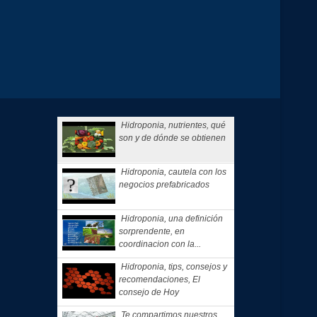
Hidroponia, nutrientes, qué
son y de dónde se obtienen
Hidroponia, cautela con los
negocios prefabricados
Hidroponia, una definición
sorprendente, en
coordinacion con la...
Hidroponia, tips, consejos y
recomendaciones, El
consejo de Hoy
Te compartimos nuestros