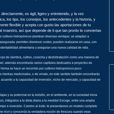
rectamente, es ágil, ligero y entretenido, y la vez
a, los tips, los consejos, los antecedentes y la historia, y
nte flexible y acepta con gusto las aportaciones de tu
al maestro, así que depende de ti que tan pronto te conviertas
s cultivos hidropónicos plantean diversas ventajas: se adaptan a
 asegurada; permiten disminuir costos; pueden realizarse en casa, con
ustentabilidad alimentaria y aseguran una nueva calidad de vida.
écnicas de siembra, cultivo, cosecha y deshidratación como una manera de
el, además encontrarás varios capítulos dedicados a proyectos de
l forma se hace un recorrido por cultivos hidroponicos poco
o hierbas medicinales, o de ornato, en este sentido también encontrarás
de acuerdo a tu capacidad de inversión, nicho de mercado, y capacidad de
ajas y su potencial en tu bolsillo, en el ambiente, en la sociedad inicia
os, intégralos a tu dieta diaria a tu medida! Escoge, entre una amplia
iempo e inversión. Camino al éxito: te presentamos un modelo completo
e rico! y conocerás la verdadera noción de frescura cuando veas