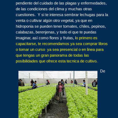
pendiente del cuidado de las plagas y enfermedades,
de las condiciones del clima y muchas otras
cuestiones. Y si te interesa sembrar lechugas para la
venta o cultivar algún otro vegetal, ya que en
hidroponia se pueden tener tomates, chiles, pepinos,
calabazas, berenjenas, y todo el que te puedas
imaginar, así como flores y frutas, l
o primero es
capacitarse, te recomendamos ya sea comprar libros
o tomar un curso ya sea presencial o en linea para
que tengas un gran panorama de todas las
posibilidades que ofrece esta tecnica de cultivo.
De