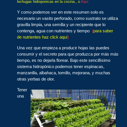
lechugas hidroponicas en la cocina., o
Aquí
Y como podemos ver en este resumen solo es
necesario un vasito perforado, como sustrato se utiliza
gravilla limpia, una semilla y un recipiente que lo
contenga, agua con nutrientes y tiempo
(
para saber
de nutrientes haz click aquí
)
Una vez que empieza a producir hojas las puedes
consumir y el secreto para que produzca por más más
tiempo, es no dejarla florear. Bajo este sencillísimo
sistema hidropónico podemos tener espinacas,
manzanilla, albahaca, tomillo, mejorana, y muchas
otras yerbas de olor.
Tener
una