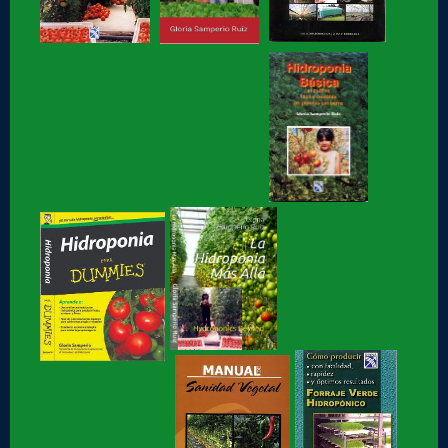
Hidroponia fácil, para jovenes y no tan jóvenes, libro de
Gloria Samperio
Hidroponia, centro tecnologico en hidroponia, Hidroponia a
lo rudo
Hidroponia Comercial, libro de Gloria Samperio
Hidroponia básica, libro de Gloria Samperio
Hidroponia o Hidroponía, como se pronuncia, en
coordinación con la AICH
Hidroponia, Breve Historia de loa Hidroponia, en
coordinacion con la...