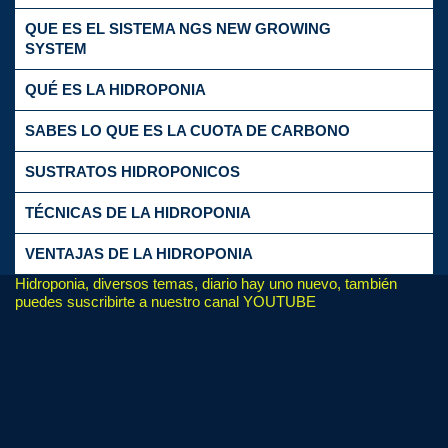
QUE ES EL SISTEMA NGS NEW GROWING
SYSTEM
QUÉ ES LA HIDROPONIA
SABES LO QUE ES LA CUOTA DE CARBONO
SUSTRATOS HIDROPONICOS
TÉCNICAS DE LA HIDROPONIA
VENTAJAS DE LA HIDROPONIA
Hidroponia, diversos temas, diario hay uno nuevo, también
© Free
Joomla! 3 Modules
- by
VinaGecko.com
puedes suscribirte a nuestro canal YOUTUBE