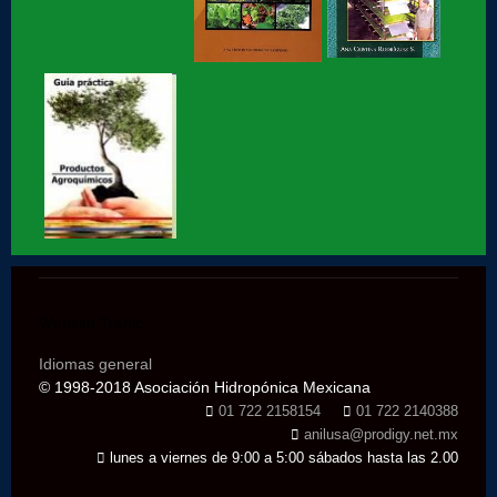
Hidroponia, centro tecnológico en Hidroponia
Hidroponia lechugas en la cocina
Hidroponia, invernaderos gestionados por la AHM, apoyo
social
Hidroponia en Factor ciencia
Hidroponia historia de éxito segunda parte
Website Traffic
Idiomas general
Hidroponia historia de éxito parte 1
© 1998-2018 Asociación Hidropónica Mexicana
01 722 2158154
01 722 2140388
anilusa@prodigy.net.mx
Hidroponia en marte, entrevista con Jaime Maussan
lunes a viernes de 9:00 a 5:00 sábados hasta las 2.00