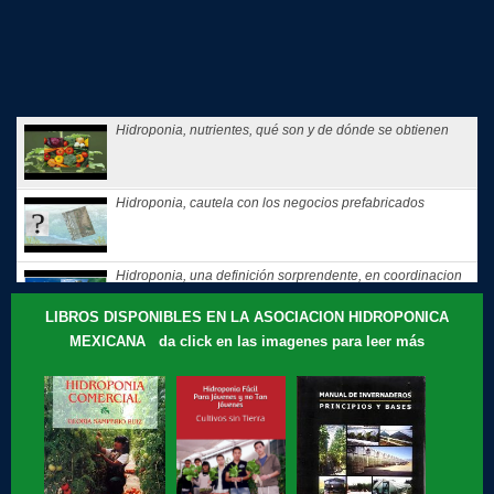
Hidroponia, nutrientes, qué son y de dónde se obtienen
Hidroponia, cautela con los negocios prefabricados
Hidroponia, una definición sorprendente, en coordinacion
con la...
LIBROS DISPONIBLES EN LA ASOCIACION HIDROPONICA
MEXICANA da click en las imagenes para leer más
Hidroponia, tips, consejos y recomendaciones, El consejo
de Hoy
Te compartimos nuestros recuerdos: que motivó a Gloria
Samperio a...
Hidroponia, curso básico en linea