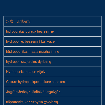
水培，无地栽培
hidroponika, obrada bez zemlje
hydroponie, bezzemní kultivace
hüdropoonika, maata maaharimine
hydroponics, jordløs dyrkning
Hydroponic,maaton viljely
Culture hydroponique, culture sans terre
ჰიდროპონიკა, მიწის მითვისება
υδροπονία, καλλιέργεια χωρίς γη