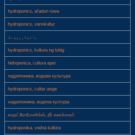
hydroponics, al'adun ruwa
hydroponics, vannkultur
ہائیڈروپونک
hydroponics, kultura ng tubig
hidroponica, cultura apei
гидропоника, водная культура
hydroponics, cultar uisge
хидропоника, водена култура
ஹைட்ரோபோனிக்ஸ், நீர் கலாச்சாரம்
hydroponika, vodná kultúra