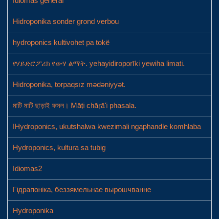
Idiomas general
Hidroponika sonder grond verbou
hydroponics kultivohet pa tokë
የሃይድሮፖሪክ የውሃ ልማት. yehayidiroporīki yewiha limati.
Hidroponika, torpaqsız mədəniyyət.
মাটি মাটি ছাড়াই ফসল। Māṭi chāṛā'i phasala.
IHydroponics, ukutshalwa kwezimali ngaphandle komhlaba
Hydroponics, kultura sa tubig
Idiomas2
Гідрапоніка, беззямельнае вырошчванне
Hydroponika