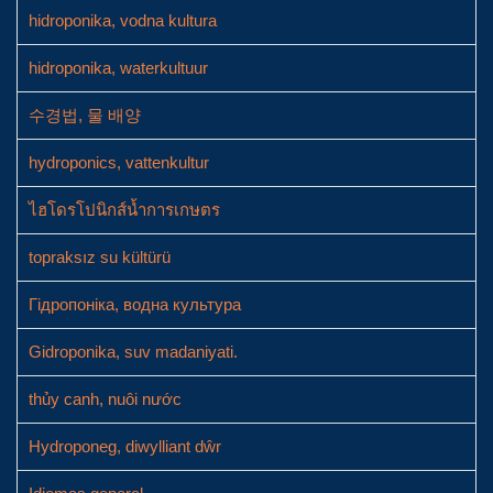
hidroponika, vodna kultura
hidroponika, waterkultuur
수경법, 물 배양
hydroponics, vattenkultur
ไฮโดรโปนิกส์น้ำการเกษตร
topraksız su kültürü
Гідропоніка, водна культура
Gidroponika, suv madaniyati.
thủy canh, nuôi nước
Hydroponeg, diwylliant dŵr