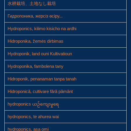
水耕栽培、土地なし栽培
Гидропоника, жерсіз өсіру...
Hydroponics, kilimo kisicho na ardhi
Hidroponika, žemės dirbimas
Hydroponik, land ouni Kultivatioun
Hydroponika, fambolena tany
Hidroponik, penanaman tanpa tanah
Hidroponică, cultivare fără pământ
hydroponics ယဉ်ကျေးမှုရေ
hydroponics, te ahurea wai
hydroponics, asa omi