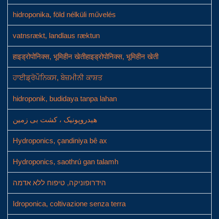
hidroponika, föld nélküli művelés
vatnsrækt, landlaus ræktun
हाइड्रोपोनिक्स, भूमिहीन खेतीहाइड्रोपोनिक्स, भूमिहीन खेती
ਹਾਈਡ੍ਰੋਪੌਨਿਕਸ, ਬੇਜ਼ਮੀਨੀ ਕਾਸ਼ਤ
hidroponik, budidaya tanpa lahan
هیدروپونیک ، کشت بی زمین
Hydroponics, çandiniya bê ax
Hydroponics, saothrú gan talamh
הידרופוניקה, טיפוח ללא אדמה
Idroponica, coltivazione senza terra