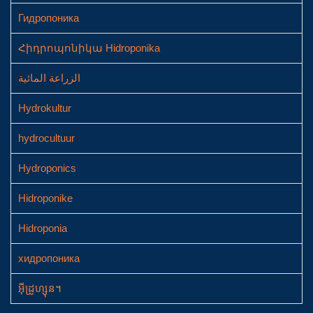
Гидропоника
Հիդրոպոնիկա Hidroponika
الزراعة المائية
Hydrokultur
hydrocultuur
Hydroponics
Hidroponike
Hidroponia
хидропоника
អ៊ីដ្រូហ្សុន។