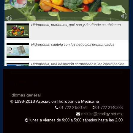
Hidroponia, nutrientes, qué son y de dónde se obtienen
Hidroponia, cautela con los negocios prefabricados
Hidroponia, una definición sorprendente, en coordinacion
con la...
Website Traffic
Hidroponia, tips, consejos y recomendaciones, El consejo
de Hoy
Idiomas general
© 1998-2018 Asociación Hidropónica Mexicana
Te compartimos nuestros recuerdos: que motivó a Gloria
01 722 2158154
01 722 2140388
Samperio a...
anilusa@prodigy.net.mx
lunes a viernes de 9:00 a 5:00 sábados hasta las 2.00
Hidroponia, curso básico en linea