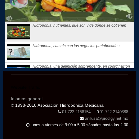
Hidroponia, nutrientes, qué son y de dónde se obtienen
Hidroponia, cautela con los negocios prefabricados
Hidroponia, una definición sorprendente, en coordinacion
con la...
Website Traffic
Hidroponia, tips, consejos y recomendaciones, El consejo
de Hoy
Idiomas general
© 1998-2018 Asociación Hidropónica Mexicana
Te compartimos nuestros recuerdos: que motivó a Gloria
01 722 2158154
01 722 2140388
Samperio a...
anilusa@prodigy.net.mx
lunes a viernes de 9:00 a 5:00 sábados hasta las 2.00
Hidroponia, curso básico en linea