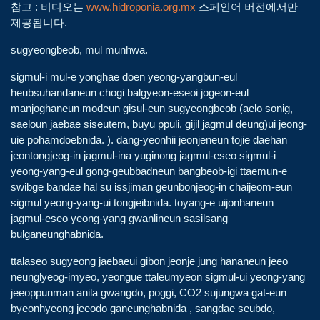
참고 : 비디오는
www.hidroponia.org.mx
스페인어 버전에서만
제공됩니다.
sugyeongbeob, mul munhwa.
sigmul-i mul-e yonghae doen yeong-yangbun-eul
heubsuhandaneun chogi balgyeon-eseoi jogeon-eul
manjoghaneun modeun gisul-eun sugyeongbeob (aelo sonig,
saeloun jaebae siseutem, buyu ppuli, gijil jagmul deung)ui jeong-
uie pohamdoebnida. ). dang-yeonhii jeonjeneun tojie daehan
jeontongjeog-in jagmul-ina yuginong jagmul-eseo sigmul-i
yeong-yang-eul gong-geubbadneun bangbeob-igi ttaemun-e
swibge bandae hal su issjiman geunbonjeog-in chaijeom-eun
sigmul yeong-yang-ui tongjeibnida. toyang-e uijonhaneun
jagmul-eseo yeong-yang gwanlineun sasilsang
bulganeunghabnida.
ttalaseo sugyeong jaebaeui gibon jeonje jung hananeun jeeo
neunglyeog-imyeo, yeongue ttaleumyeon sigmul-ui yeong-yang
jeeoppunman anila gwangdo, poggi, CO2 sujungwa gat-eun
byeonhyeong jeeodo ganeunghabnida , sangdae seubdo,