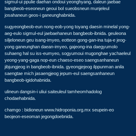
sigmul-ui ppulie daehan ondoui yeonghyang, daleun jaebae
bangbeob-eseoneun geoui bol sueobsneun munjeleul
josahaneun geos-i ganeunghabnida.
sugyeongbeob-eun nong-eob-yong toyang daesin minelal yong-
aeg-eulo sigmul-eul jaebaehaneun bangbeob-ibnida. geuleona
siljeloneun geu isang-imyeo, eotteon gong-gan-ina tuja-e jeog-
yong ganeunghan daean-imyeo, gajeong-ina daegyumolo
suhaeng hal su iss-eumyeo, sogyumoui mugonghae yachaeleul
yeong-yang-gaga nop-eun chaeso-eseo saengsanhaneun
jibjungjeog in bangbeob-ibnida. gyeongjejeog ilppunman anila
saengtae mich jasaengjeog jepum-eul saengsanhaneun
bangbeob-igidohabnida.
ulineun dangsin-i uliui saiteuleul tamheomhadolog
chodaehabnida.
chamgo : bidioneun www.hidroponia.org.mx seupein-eo
beojeon-eseoman jegongdoebnida.