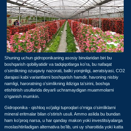
Shuning uchun gidroponikaning asosiy binolaridan biri bu
boshqarish qobiliyatidir va tadqiqotlarga ko'ra, bu nafaqat
o'simlikning ozuqaviy nazorati, balki yorqinligi, aeratsiyasi, CO2
darajasi kabi variantlarni boshqarish hamdir. havoning nisbiy
namligi, haroratning o'simlikning ildiziga ta'sirini, boshqa
etishtirish usullarida deyarli uchramaydigan muammolarni
o'rganish mumkin.
Gidroponika - qishloq xo'jaligi tuproqlari o'rniga o'simliklarni
mineral eritmalar bilan o'stirish usuli. Ammo aslida bu bundan
ham ko'proq narsa, u har qanday makon yoki investitsiyalarga
moslashtiriladigan alternativa bo'lib, uni uy sharoitida yoki katta