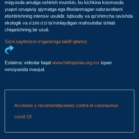
miqyosda amalga oshirish mumkin, bu kichkina kosmosda
yuqori ozuqaviy qiymatga ega ifloslanmagan sabzavotlarni
etishtirishning intensiv usulidir. Iqtisodiy va qo'shimcha ravishda
ekologik va o'zini o'zi ta'minlaydigan mahsulotlar ishlab
chiqarishning bir usuli.
Sizni saytimizni o'rganishga taklif qilamiz.
Eslatma: videolar faqat
www.hidroponia.org.mx
ispan
versiyasida mavjud.
Acciones y recomendaciones contra el coronavirus
covid 19