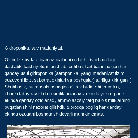
Gidroponika, suv madaniyati.
O'simlik suvda erigan ozuqalarini o'zlashtirishi haqidagi
dastlabki kashfiyotdan boshlab, ushbu shart bajariladigan har
qanday usul gidroponika (aeroponika, yangi madaniyat tizimi,
suzuvchi ildiz, substrat ekinlari va boshqalar) ta'rifiga kiritilgan. ).
Shubhasiz, bu masala osongina e'tiroz bildirilishi mumkin,
chunki tabiiy ravishda o'simlik an'anaviy ekinda yoki organik
ekinda qanday oziqlanadi, ammo asosiy farq bu o'simliklarning
ovqatlanishini nazorat qilishdir. tuproqqa bog'liq har qanday
ekinda ozuqani boshqarish deyarli mumkin emas.