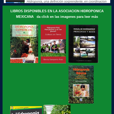
Hidroponia, una definición sorprendente, en coordinacion
con la...
LIBROS DISPONIBLES EN LA ASOCIACION HIDROPONICA
MEXICANA da click en las imagenes para leer más
Hidroponia, tips, consejos y recomendaciones, El consejo
de Hoy
Te compartimos nuestros recuerdos: que motivó a Gloria
Samperio a...
Hidroponia, curso básico en linea
Hidroponia fácil, para jovenes y no tan jóvenes, libro de
Gloria Samperio
Hidroponia, centro tecnologico en hidroponia, Hidroponia a
lo rudo
Hidroponia Comercial, libro de Gloria Samperio