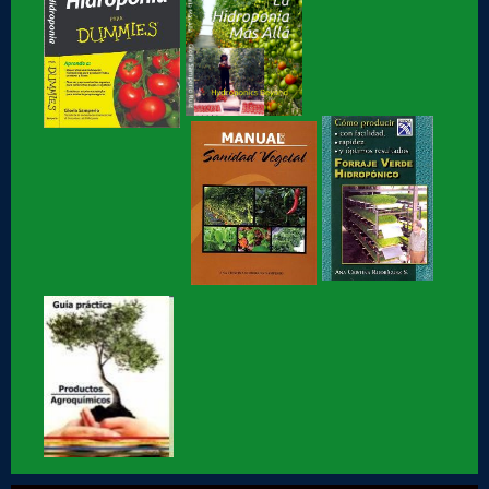
Hidroponia básica, libro de Gloria Samperio
Hidroponia o Hidroponía, como se pronuncia, en
coordinación con la AICH
Hidroponia, Breve Historia de loa Hidroponia, en
coordinacion con la...
Hidroponia, centro tecnológico en Hidroponia
Hidroponia lechugas en la cocina
Hidroponia, invernaderos gestionados por la AHM, apoyo
social
Hidroponia en Factor ciencia