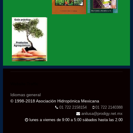
Hidroponia, centro tecnológico en Hidroponia
Hidroponia lechugas en la cocina
Hidroponia, invernaderos gestionados por la AHM, apoyo
social
Hidroponia en Factor ciencia
Hidroponia historia de éxito segunda parte
Website Traffic
Idiomas general
Hidroponia historia de éxito parte 1
© 1998-2018 Asociación Hidropónica Mexicana
01 722 2158154
01 722 2140388
anilusa@prodigy.net.mx
Hidroponia en marte, entrevista con Jaime Maussan
lunes a viernes de 9:00 a 5:00 sábados hasta las 2.00