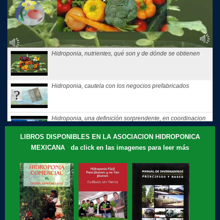
Hidroponia, nutrientes, qué son y de dónde se obtienen
Hidroponia, cautela con los negocios prefabricados
Hidroponia, una definición sorprendente, en coordinacion
con la...
LIBROS DISPONIBLES EN LA ASOCIACION HIDROPONICA
MEXICANA da click en las imagenes para leer más
Hidroponia, tips, consejos y recomendaciones, El consejo
de Hoy
Te compartimos nuestros recuerdos: que motivó a Gloria
Samperio a...
Hidroponia, curso básico en linea