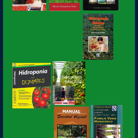
Hidroponia fácil, para jovenes y no tan jóvenes, libro de
Gloria Samperio
Hidroponia, centro tecnologico en hidroponia, Hidroponia a
lo rudo
Hidroponia Comercial, libro de Gloria Samperio
Hidroponia básica, libro de Gloria Samperio
Hidroponia o Hidroponía, como se pronuncia, en
coordinación con la AICH
Hidroponia, Breve Historia de loa Hidroponia, en
coordinacion con la...