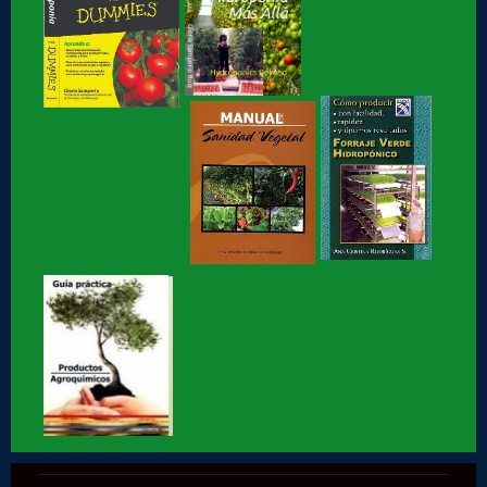
Hidroponia básica, libro de Gloria Samperio
Hidroponia o Hidroponía, como se pronuncia, en
coordinación con la AICH
Hidroponia, Breve Historia de loa Hidroponia, en
coordinacion con la...
Hidroponia, centro tecnológico en Hidroponia
Hidroponia lechugas en la cocina
Hidroponia, invernaderos gestionados por la AHM, apoyo
social
Hidroponia en Factor ciencia