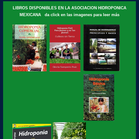
con la...
LIBROS DISPONIBLES EN LA ASOCIACION HIDROPONICA
MEXICANA da click en las imagenes para leer más
Hidroponia, tips, consejos y recomendaciones, El consejo
de Hoy
Te compartimos nuestros recuerdos: que motivó a Gloria
Samperio a...
Hidroponia, curso básico en linea
Hidroponia fácil, para jovenes y no tan jóvenes, libro de
Gloria Samperio
Hidroponia, centro tecnologico en hidroponia, Hidroponia a
lo rudo
Hidroponia Comercial, libro de Gloria Samperio