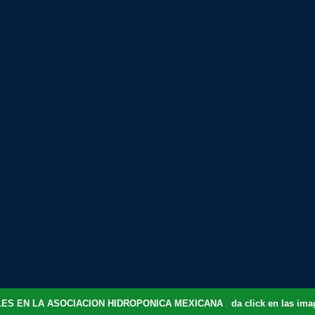
ES EN LA ASOCIACION HIDROPONICA MEXICANA da click en las image