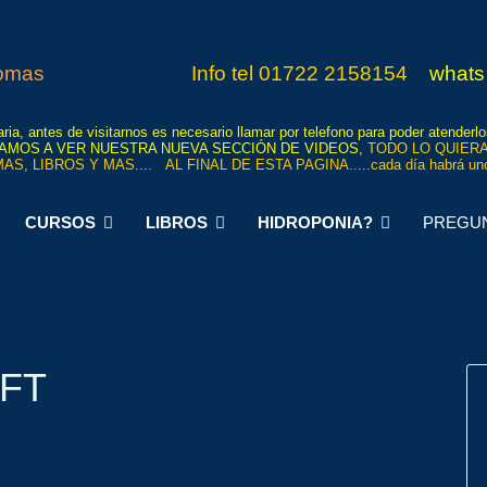
iomas
Info tel
01722 21
5815
4
whats
ria, antes de visitarnos es necesario llamar por telefono para poder atenderl
 INVITAMOS A VER NUESTRA NUEVA SECCIÓN DE VIDEOS,
TODO LO QUIERA
AS, LIBROS Y MAS.... AL FINAL DE ESTA PAGINA.....cada día habrá uno
CURSOS
LIBROS
HIDROPONIA?
PREGU
NFT