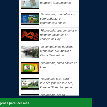
negocios prefabricados
Hidroponia, una definición
sorprendente, en
coordinacion con la...
Hidroponia, tips, consejos y
recomendaciones, El
consejo de Hoy
Te compartimos nuestros
recuerdos: que motivó a
Gloria Samperio a...
Hidroponia, curso básico en
linea
Hidroponia fácil, para
jovenes y no tan jóvenes,
libro de Gloria Samperio
Hidroponia, centro
tecnologico en hidroponia,
nes para leer más
Hidroponia a lo rudo