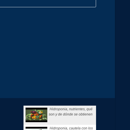
Hidroponia, nutrientes, qué
son y de dónde se obtienen
Hidroponia, cautela con los