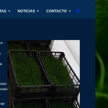
TAS
NOTICIAS
CONTACTO
 un
e
de
mbién
 medio
raje