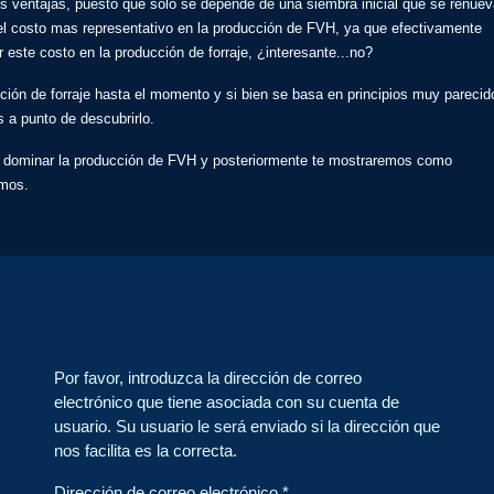
s ventajas, puesto que solo se depende de una siembra inicial que se renue
el costo mas representativo en la producción de FVH, ya que efectivamente
este costo en la producción de forraje, ¿interesante...no?
ción de forraje hasta el momento y si bien se basa en principios muy parecid
s a punto de descubrirlo.
ra dominar la producción de FVH y posteriormente te mostraremos como
emos.
Por favor, introduzca la dirección de correo
electrónico que tiene asociada con su cuenta de
usuario. Su usuario le será enviado si la dirección que
nos facilita es la correcta.
Dirección de correo electrónico
*