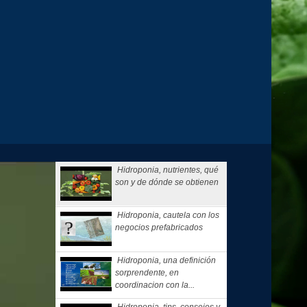
Hidroponia, nutrientes, qué
son y de dónde se obtienen
Hidroponia, cautela con los
negocios prefabricados
Hidroponia, una definición
sorprendente, en
coordinacion con la...