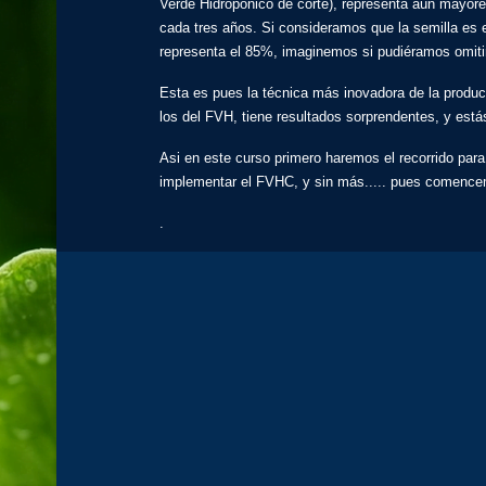
Verde Hidroponico de corte), representa aún mayore
cada tres años. Si consideramos que la semilla es 
representa el 85%, imaginemos si pudiéramos omitir 
Esta es pues la técnica más inovadora de la produc
los del FVH, tiene resultados sorprendentes, y está
Asi en este curso primero haremos el recorrido pa
implementar el FVHC, y sin más..... pues comenc
.