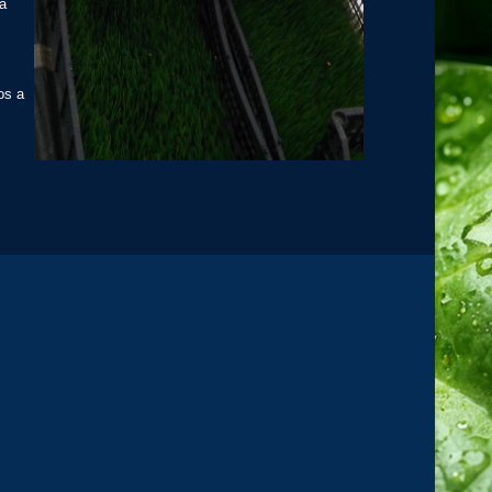
va
os a