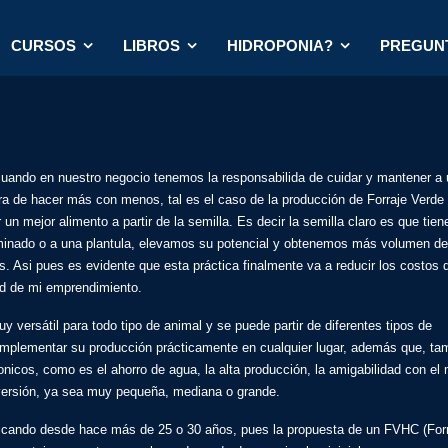
CURSOS
LIBROS
HIDROPONIA?
PREGUN
 cuando en nuestro negocio tenemos la responsabilida de cuidar y mantener a
a de hacer más con menos, tal es el caso de la producción de Forraje Verde
n mejor alimento a partir de la semilla. Es decir la semilla claro es que tien
germinado o a una plantula, elevamos su potencial y obtenemos más volumen de
s. Asi pues es evidente que esta práctica finalmente va a reducir los costos 
dad de mi emprendimiento.
y versátil para todo tipo de animal y se puede partir de diferentes tipos de
 implementar su producción prácticamente en cualquier lugar, además que, ta
onicos, como es el ahorro de agua, la alta producción, la amigabilidad con el
 inversión, ya sea muy pequeña, mediana o grande.
cticando desde hace más de 25 o 30 años, pues la propuesta de un FVHC (For