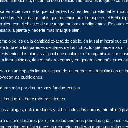
vo hidropónico, el control de la solución nutritiva es lo que le confie
 saber a ciencia cierta que nutrientes hay, es decir puede haber much
e las técnicas agrícolas que ha tenido mucho auge es el Fertirriego,
nerales, con el objetivo de que tenga mejores rendimientos. En esto
sar a la planta y hacerle más mal que bien.
mplo se les da la cantidad exacta de calcio, en la sal mineral que es 
e fortalece las paredes celulares de los frutos, lo que hace más difíc
esistentes. las plantas al igual que cualquier otro organismo son sus
ema inmunológico, tienen más reservas y en general son más product
an en un espacio limpio, alejado de las cargas microbiológicas de la
ovocan las pudriciones.
os duran más por dos razones fundamentales
a, los que los hace más resistentes
tos a plagas, enfermedades y sobre todo a las cargas microbiológica
ero si consideramos por ejemplo las enormes pérdidas que tienen los
 agradecerían en infinito que sus productos pudieran durar una o do