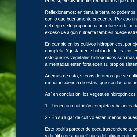
Pues si, efectivamente, recordemos que un culti
Reflexionemos: en tierra la tierra no podemos
con lo que buenamente encuentre. Por eso una d
del riego se le proporciona un refuerzo de mi
exceso de algún nutriente también puede estre
En cambio en los cultivos hidropónicos, por eje
completa. Y justamente hablando del calcio, est
esto que los vegetales hidropónicos son más r
alimentadas estén fortalecen su propios sist
Además de esto, si consideramos que se cultiv
menor incidencia de estas, que son las que pr
Así en conclusión, los vegetales hidropónic
1.- Tienen una nutrición completa y balancead
2.- En su lugar de cultivo están menos expues
Esto podría parecer de poca trascendencia, p
vida útil o de anaquel" pues definitivamente