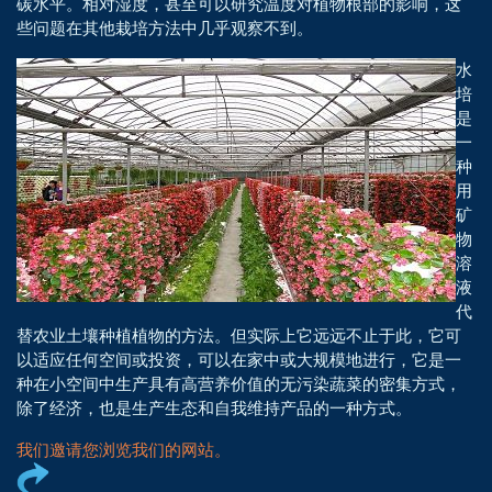
碳水平。相对湿度，甚至可以研究温度对植物根部的影响，这
些问题在其他栽培方法中几乎观察不到。
水
培
是
一
种
用
矿
物
溶
液
代
替农业土壤种植植物的方法。但实际上它远远不止于此，它可
以适应任何空间或投资，可以在家中或大规模地进行，它是一
种在小空间中生产具有高营养价值的无污染蔬菜的密集方式，
除了经济，也是生产生态和自我维持产品的一种方式。
我们邀请您浏览我们的网站。